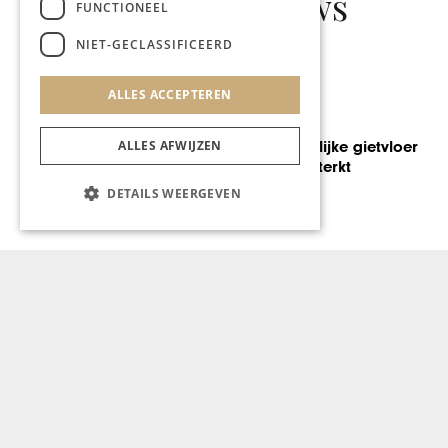
Gerelateerd nieuws
FUNCTIONEEL
NIET-GECLASSIFICEERD
ALLES ACCEPTEREN
LINK
Hoe een natuurlijke gietvloer
ALLES AFWIJZEN
je interieur versterkt
DETAILS WEERGEVEN