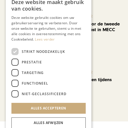
Deze website maakt gebruik
van cookies.
KUNST & CULTUUR
Deze website gebruikt cookies om uw
gebruikerservaring te verbeteren. Door
EuropArtFair voor de tweede
onze website te gebruiken, stemt u in met
keer op rij te gast in MECC
alle cookies in overeenstemming met ons
Maastricht
Cookiebeleid.
Lees verder
STRIKT NOODZAKELIJK
PRESTATIE
KUNST & CULTUUR
TARGETING
Wereldse beelden tijdens
FUNCTIONEEL
Cultura Nova
NIET-GECLASSIFICEERD
Bekijk alle artikelen
ALLES ACCEPTEREN
ALLES AFWIJZEN