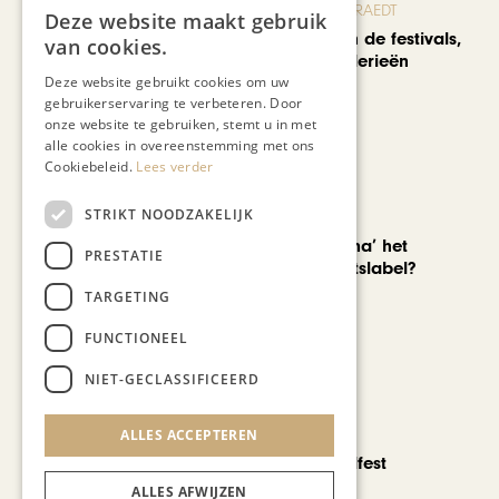
BLOG JO CORTENRAEDT
Deze website maakt gebruik
We verzuipen in de festivals,
van cookies.
feesten en braderieën
Deze website gebruikt cookies om uw
gebruikerservaring te verbeteren. Door
onze website te gebruiken, stemt u in met
alle cookies in overeenstemming met ons
Cookiebeleid.
Lees verder
STRIKT NOODZAKELIJK
AUTOMOTIVE
Is ‘Made in China’ het
PRESTATIE
nieuwe kwaliteitslabel?
TARGETING
FUNCTIONEEL
NIET-GECLASSIFICEERD
CHAPEAU TV
ALLES ACCEPTEREN
Noorbeek Foodfest
ALLES AFWIJZEN