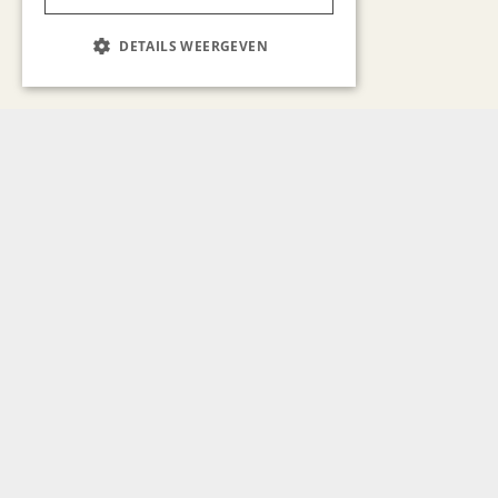
DETAILS WEERGEVEN
Bekijk alle artikelen
Gerelateerd nieuws
GASTRONOMIE
Bart Vanderstukken
motiveert en inspireert