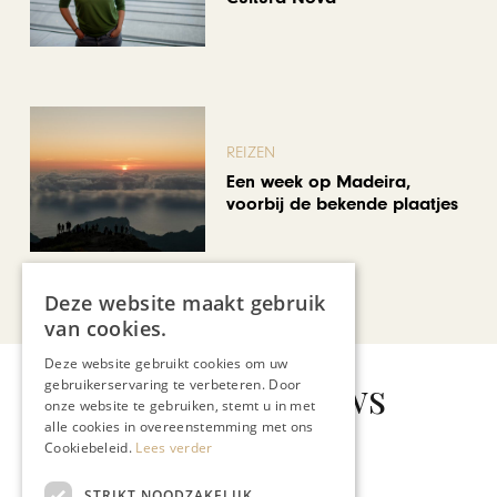
REIZEN
Een week op Madeira,
voorbij de bekende plaatjes
Bekijk alle artikelen
Deze website maakt gebruik
van cookies.
Deze website gebruikt cookies om uw
Gerelateerd nieuws
gebruikerservaring te verbeteren. Door
onze website te gebruiken, stemt u in met
alle cookies in overeenstemming met ons
Cookiebeleid.
Lees verder
STRIKT NOODZAKELIJK