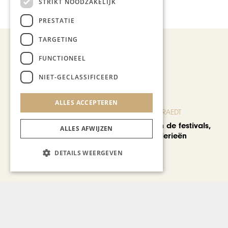
STRIKT NOODZAKELIJK
Lien Verwimp
PRESTATIE
TARGETING
FUNCTIONEEL
Recent nieuws
NIET-GECLASSIFICEERD
ALLES ACCEPTEREN
BLOG JO CORTENRAEDT
We verzuipen in de festivals,
ALLES AFWIJZEN
feesten en braderieën
DETAILS WEERGEVEN
AUTOMOTIVE
Is ‘Made in China’ het