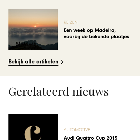
REIZEN
Een week op Madeira,
voorbij de bekende plaatjes
Bekijk alle artikelen
Gerelateerd nieuws
ONDERNEMEN & ECON
Verras, beloon en 
p 2015
met een HANOS-ker