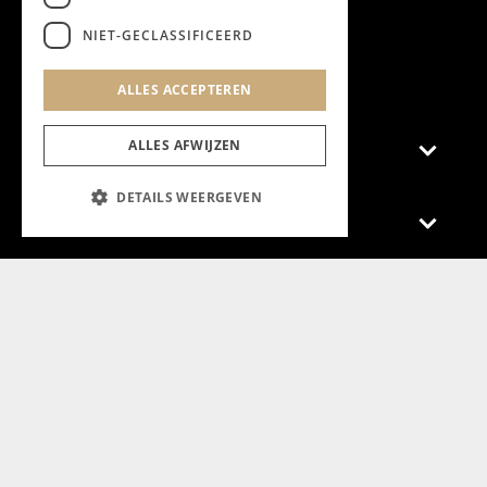
NIET-GECLASSIFICEERD
Aanmelden nieuwsbrief
ALLES ACCEPTEREN
ALLES AFWIJZEN
Magazine
DETAILS WEERGEVEN
Adverteren
Algemeen
Algemene Voorwaarden
Privacyverklaring
Cookieverklaring
@2024 Chapeau Magazine