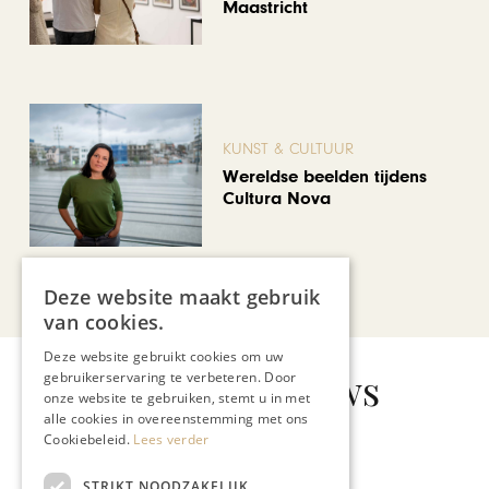
Maastricht
KUNST & CULTUUR
Wereldse beelden tijdens
Cultura Nova
Bekijk alle artikelen
Deze website maakt gebruik
van cookies.
Deze website gebruikt cookies om uw
Gerelateerd nieuws
gebruikerservaring te verbeteren. Door
onze website te gebruiken, stemt u in met
alle cookies in overeenstemming met ons
Cookiebeleid.
Lees verder
STRIKT NOODZAKELIJK