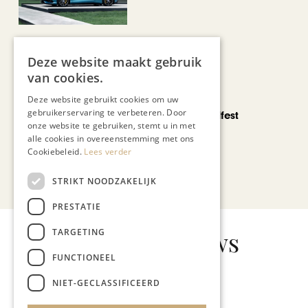
Deze website maakt gebruik
van cookies.
CHAPEAU TV
Deze website gebruikt cookies om uw
gebruikerservaring te verbeteren. Door
Noorbeek Foodfest
onze website te gebruiken, stemt u in met
alle cookies in overeenstemming met ons
Cookiebeleid.
Lees verder
Bekijk alle artikelen
STRIKT NOODZAKELIJK
PRESTATIE
Gerelateerd nieuws
TARGETING
FUNCTIONEEL
NIET-GECLASSIFICEERD