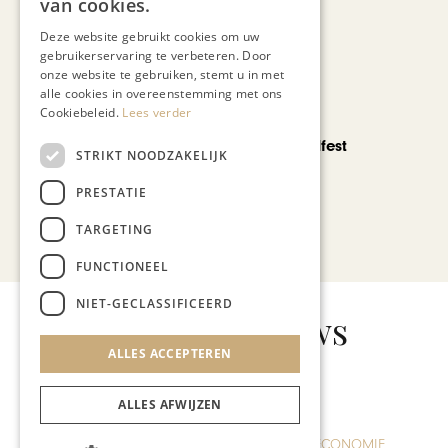
van cookies.
Deze website gebruikt cookies om uw
gebruikerservaring te verbeteren. Door
onze website te gebruiken, stemt u in met
alle cookies in overeenstemming met ons
Cookiebeleid.
Lees verder
CHAPEAU TV
Noorbeek Foodfest
STRIKT NOODZAKELIJK
PRESTATIE
TARGETING
Bekijk alle artikelen
FUNCTIONEEL
NIET-GECLASSIFICEERD
Gerelateerd nieuws
ALLES ACCEPTEREN
ALLES AFWIJZEN
KUNST & CULTUUR