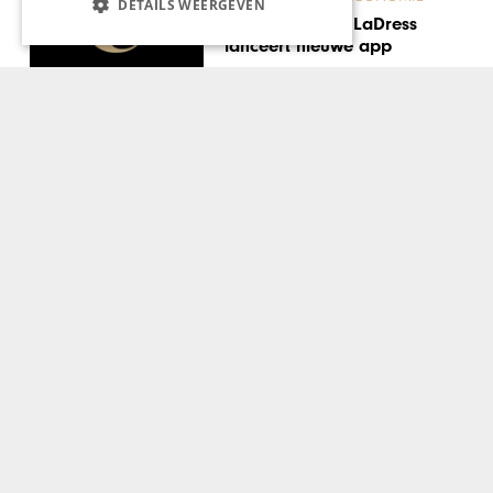
DETAILS WEERGEVEN
Nao Väöre bestrijdt
verborgen armoede