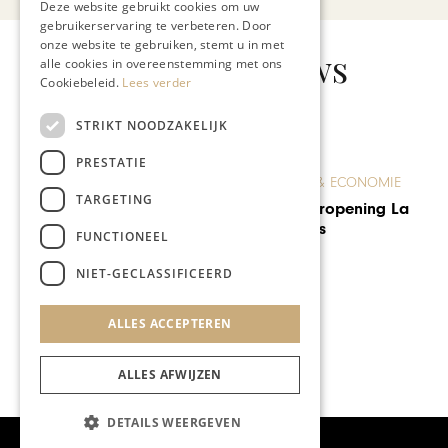
Deze website gebruikt cookies om uw
gebruikerservaring te verbeteren. Door
onze website te gebruiken, stemt u in met
Gerelateerd nieuws
alle cookies in overeenstemming met ons
Cookiebeleid.
Lees verder
STRIKT NOODZAKELIJK
PRESTATIE
ONDERNEMEN & ECONOMIE
TARGETING
Feestelijke heropening La
Butte aux Bois
FUNCTIONEEL
NIET-GECLASSIFICEERD
ALLES ACCEPTEREN
ALLES AFWIJZEN
DETAILS WEERGEVEN