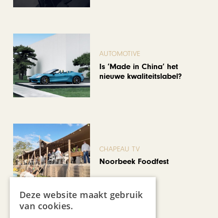
AUTOMOTIVE
Is ‘Made in China’ het
nieuwe kwaliteitslabel?
CHAPEAU TV
Noorbeek Foodfest
Deze website maakt gebruik
van cookies.
Bekijk alle artikelen