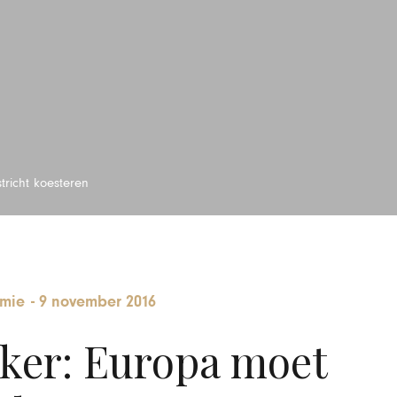
richt koesteren
mie
-
9 november 2016
ker: Europa moet