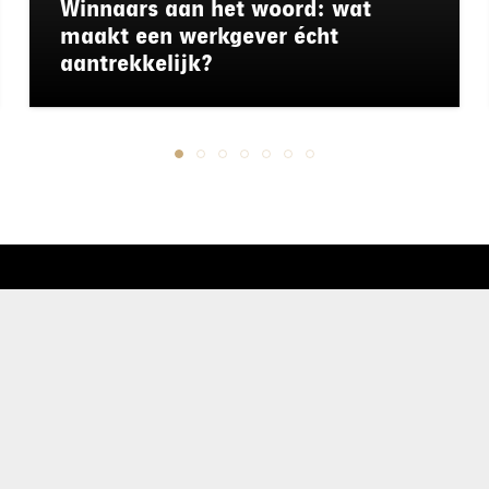
Winnaars aan het woord: wat
maakt een werkgever écht
aantrekkelijk?
chapeau
E-mailadres*
nieuwsbrief
Ik ga akkoo