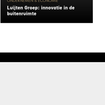
ONDERNEMEN & ECONOMIE
Luijten Groep: innovatie in de
buitenruimte
rd
de privacyverklaring
.