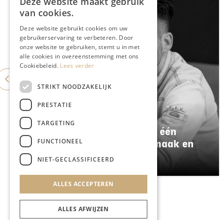
Deze website maakt gebruik
van cookies.
Deze website gebruikt cookies om uw
gebruikerservaring te verbeteren. Door
onze website te gebruiken, stemt u in met
alle cookies in overeenstemming met ons
Cookiebeleid.
Lees verder
STRIKT NOODZAKELIJK
PRESTATIE
GASTRONOMIE
TARGETING
Damianz stapt over naar één
FUNCTIONEEL
menu: meer kwaliteit, smaak en
duurzaamheid
NIET-GECLASSIFICEERD
ALLES ACCEPTEREN
ALLES AFWIJZEN