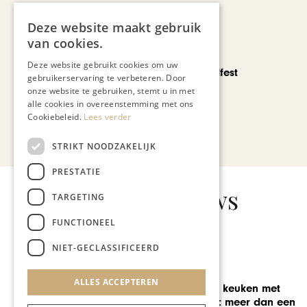
Deze website maakt gebruik
van cookies.
CHAPEAU TV
Deze website gebruikt cookies om uw
Noorbeek Foodfest
gebruikerservaring te verbeteren. Door
onze website te gebruiken, stemt u in met
alle cookies in overeenstemming met ons
Cookiebeleid.
Lees verder
Bekijk alle artikelen
STRIKT NOODZAKELIJK
PRESTATIE
Gerelateerd nieuws
TARGETING
FUNCTIONEEL
NIET-GECLASSIFICEERD
LINK
ALLES ACCEPTEREN
Een nieuwe keuken met
kookeiland: meer dan een