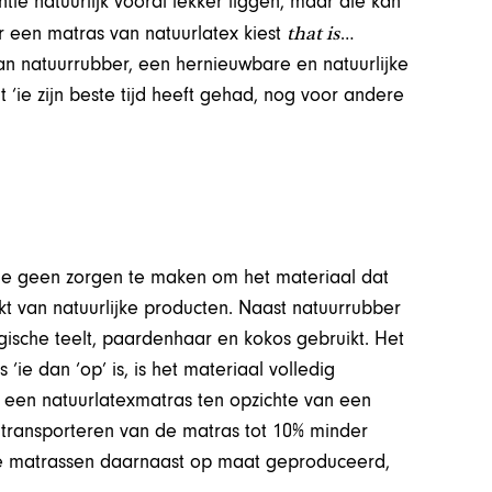
ntie natuurlijk vooral lekker liggen, maar die kán
that is
or een matras van natuurlatex kiest
…
n natuurrubber, een hernieuwbare en natuurlijke
 ‘ie zijn beste tijd heeft gehad, nog voor andere
je geen zorgen te maken om het materiaal dat
t van natuurlijke producten. Naast natuurrubber
gische teelt, paardenhaar en kokos gebruikt. Het
 ‘ie dan ‘op’ is, is het materiaal volledig
een natuurlatexmatras ten opzichte van een
n transporteren van de matras tot 10% minder
 de matrassen daarnaast op maat geproduceerd,