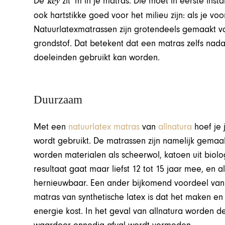
key
De
zit ‘m in je matras. Die moet in eerste insta
ook hartstikke goed voor het milieu zijn: als je vo
Natuurlatexmatrassen zijn grotendeels gemaakt va
grondstof. Dat betekent dat een matras zelfs nadat
doeleinden gebruikt kan worden.
Duurzaam
Met een
natuurlatex matras
van
allnatura
hoef je 
wordt gebruikt. De matrassen zijn namelijk gemaak
worden materialen als scheerwol, katoen uit biolo
resultaat gaat maar liefst 12 tot 15 jaar mee, en als
hernieuwbaar. Een ander bijkomend voordeel van 
matras van synthetische latex is dat het maken e
energie kost. In het geval van allnatura worden