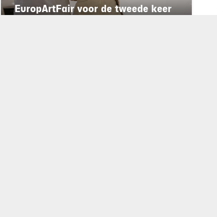
EuropArtFair voor de tweede keer
op rij te gast in MECC Maastricht
rd
de privacyverklaring
.