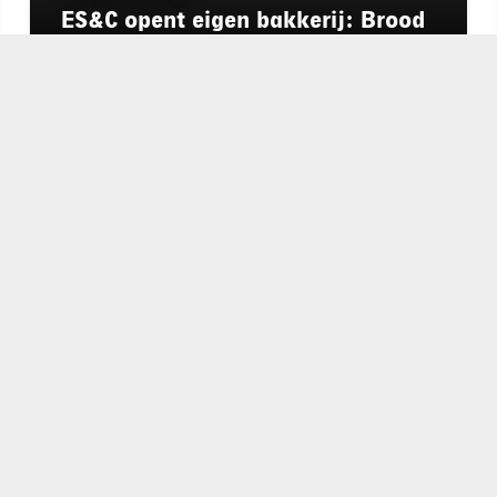
ES&C opent eigen bakkerij: Brood
Atelier
chapeau
E-mailadres*
nieuwsbrief
Ik ga akkoo