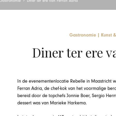
Gastronomie
Diner ter ere van Ferran Adria
Gastronomie
|
Kunst &
Diner ter ere v
In de evenementenlocatie Rebelle in Maastricht 
Ferran Adria, de chef-kok van het voormalige ber
bereid door de topchefs Jonnie Boer, Sergio He
dessert was van Marieke Harkema.