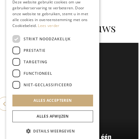
Deze website gebruikt cookies om uw
gebruikerservaring te verbeteren. Door
onze website te gebruiken, stemt u in met
alle cookies in overeenstemming met ons
Gerelateerd nieuws
Cookiebeleid.
Lees verder
STRIKT NOODZAKELIJK
PRESTATIE
TARGETING
FUNCTIONEEL
NIET-GECLASSIFICEERD
ALLES ACCEPTEREN
ALLES AFWIJZEN
GASTRONOMIE
DETAILS WEERGEVEN
Damianz stapt over naar één