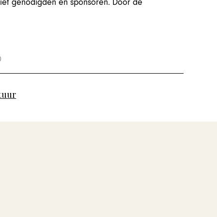
lusief genodigden en sponsoren. Door de
tuur