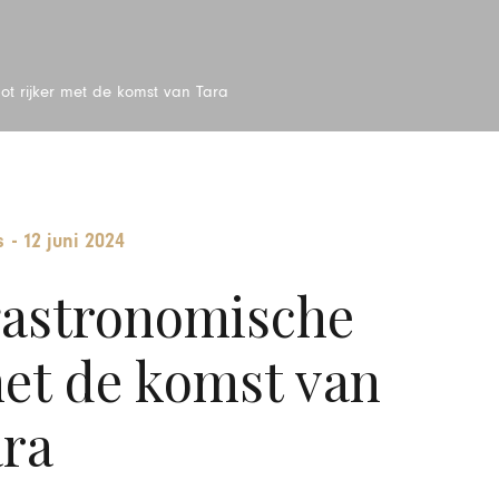
pot rijker met de komst van Tara
s
-
12 juni 2024
 gastronomische
met de komst van
ra