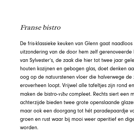
Franse bistro
De fris-klassieke keuken van Glenn gaat naadloos 
uitzondering van de door hem zelf gerenoveerde b
van Sylvester’s, de zaak die hier tot twee jaar g
houten kozijnen en gebogen glas, doet denken aa
oog op de natuurstenen vloer die halverwege de z
eroverheen loopt. Vrijwel alle tafeltjes zijn rond 
vibe
maken de bistro-
compleet. Rechts siert een m
achterzijde bieden twee grote openslaande glazen d
maar ook een doorgang tot hét paradepaardje van
groen en rust waar bij mooi weer aperitief en diges
worden.