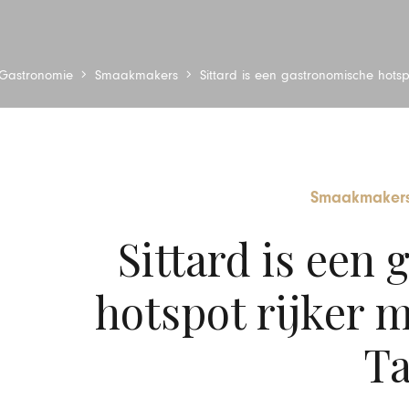
Gastronomie
Smaakmakers
Sittard is een gastronomische hots
Smaakmaker
Sittard is een
hotspot rijker 
Ta