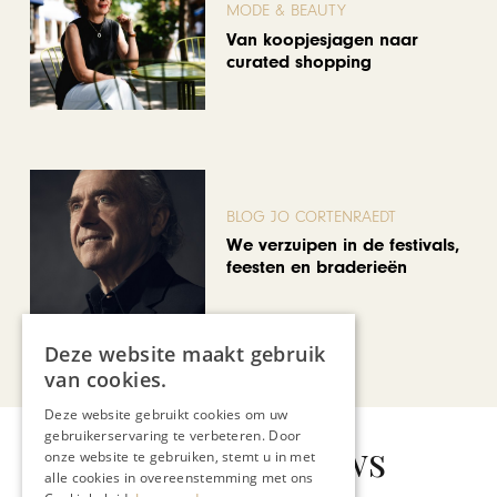
MODE & BEAUTY
Van koopjesjagen naar
curated shopping
BLOG JO CORTENRAEDT
We verzuipen in de festivals,
feesten en braderieën
Deze website maakt gebruik
Bekijk alle artikelen
van cookies.
Deze website gebruikt cookies om uw
gebruikerservaring te verbeteren. Door
Gerelateerd nieuws
onze website te gebruiken, stemt u in met
alle cookies in overeenstemming met ons