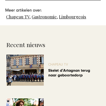
Meer artikelen over:
Chapeau TV
,
Gastronomie
,
Limbourgeois
Recent nieuws
CHAPEAU TV
Skelet d’Artagnan terug
naar geboortedorp