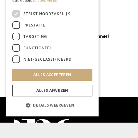
Cookiebeleid.
Lees verder
STRIKT NOODZAKELIJK
PRESTATIE
MODE & BEAUTY
We’ve got a winner!
TARGETING
FUNCTIONEEL
NIET-GECLASSIFICEERD
ALLES ACCEPTEREN
ALLES AFWIJZEN
DETAILS WEERGEVEN