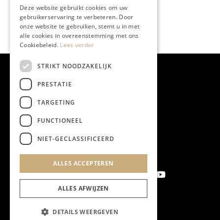
Deze website gebruikt cookies om uw
gebruikerservaring te verbeteren. Door
onze website te gebruiken, stemt u in met
alle cookies in overeenstemming met ons
Cookiebeleid.
Lees verder
STRIKT NOODZAKELIJK
PRESTATIE
TARGETING
FUNCTIONEEL
NIET-GECLASSIFICEERD
ALLES ACCEPTEREN
ALLES AFWIJZEN
Aanmelden nieuwsbrief
DETAILS WEERGEVEN