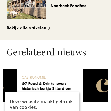
Noorbeek Foodfest
Bekijk alle artikelen
Gerelateerd nieuws
GASTRONOMIE
Zalm, vadouvan, kokos en
avocado door Arne
Beirinckx van de Kwizien
Deze website maakt gebruik
van cookies.