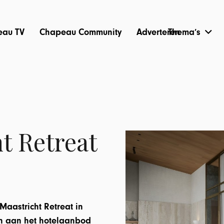
eau TV
Chapeau Community
Adverteren
Thema’s
t Retreat
aastricht Retreat in
en aan het hotelaanbod