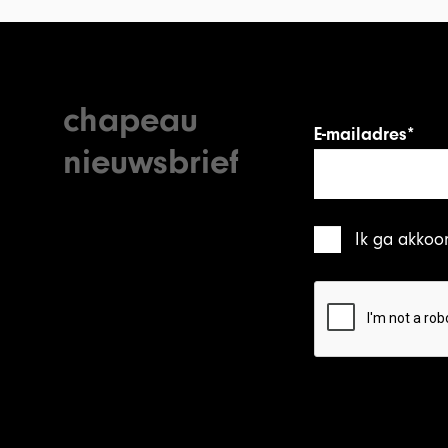
chapeau
E-mailadres*
nieuwsbrief
Ik ga akkoo