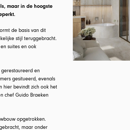
els, maar in de hoogste
eperkt.
ormt de basis van dit
elijke stijl teruggebracht.
 en suites en ook
 gerestaureerd en
amers gesitueerd, evenals
hier bevindt zich ook het
zen chef Guido Braeken
euwbouw opgetrokken.
rgebracht, maar onder