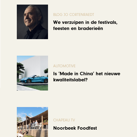
BLOG JO CORTENRAEDT
We verzuipen in de festivals,
feesten en braderieën
AUTOMOTIVE
Is ‘Made in China’ het nieuwe
kwaliteitslabel?
CHAPEAU TV
Noorbeek Foodfest