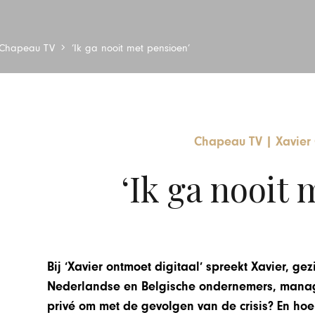
Chapeau TV
‘Ik ga nooit met pensioen’
Chapeau TV
|
Xavier
‘Ik ga nooit 
Bij ‘Xavier ontmoet digitaal’ spreekt Xavier, g
Nederlandse en Belgische ondernemers, manage
privé om met de gevolgen van de crisis? En hoe b