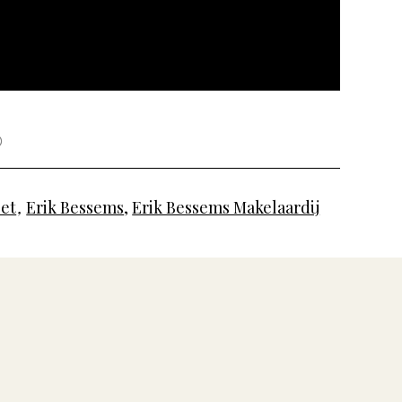
et
,
Erik Bessems
,
Erik Bessems Makelaardij