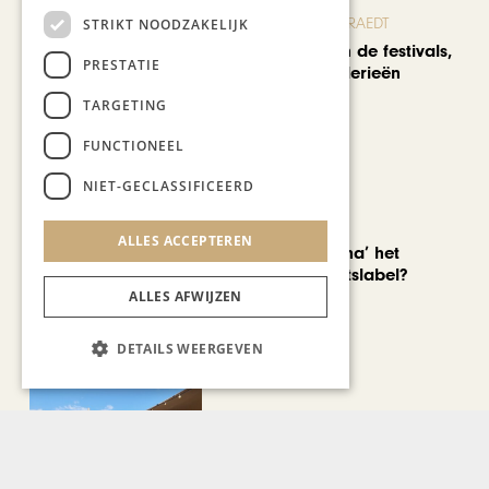
BLOG JO CORTENRAEDT
STRIKT NOODZAKELIJK
We verzuipen in de festivals,
PRESTATIE
feesten en braderieën
TARGETING
FUNCTIONEEL
NIET-GECLASSIFICEERD
AUTOMOTIVE
ALLES ACCEPTEREN
Is ‘Made in China’ het
nieuwe kwaliteitslabel?
ALLES AFWIJZEN
DETAILS WEERGEVEN
CHAPEAU TV
Noorbeek Foodfest