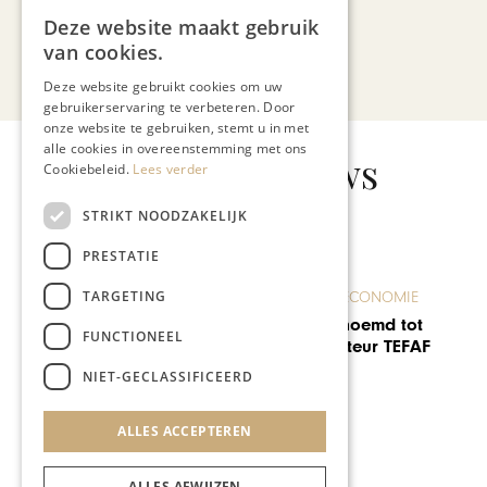
Deze website maakt gebruik
van cookies.
Bekijk alle artikelen
Deze website gebruikt cookies om uw
gebruikerservaring te verbeteren. Door
onze website te gebruiken, stemt u in met
alle cookies in overeenstemming met ons
Gerelateerd nieuws
Cookiebeleid.
Lees verder
STRIKT NOODZAKELIJK
PRESTATIE
ONDERNEMEN & ECONOMIE
TARGETING
Maastricht University /
Limburg Innovation
FUNCTIONEEL
Challenge: Brightlands
Chemelot Campus
NIET-GECLASSIFICEERD
ALLES ACCEPTEREN
ALLES AFWIJZEN