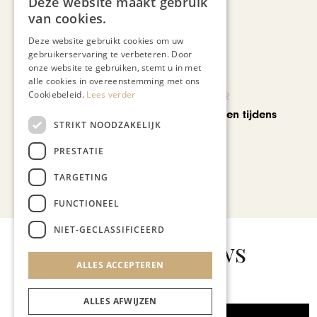
Deze website maakt gebruik
Maastricht
van cookies.
Deze website gebruikt cookies om uw
gebruikerservaring te verbeteren. Door
onze website te gebruiken, stemt u in met
alle cookies in overeenstemming met ons
Cookiebeleid.
Lees verder
KUNST & CULTUUR
Wereldse beelden tijdens
STRIKT NOODZAKELIJK
Cultura Nova
PRESTATIE
TARGETING
Bekijk alle artikelen
FUNCTIONEEL
NIET-GECLASSIFICEERD
Gerelateerd nieuws
ALLES ACCEPTEREN
ALLES AFWIJZEN