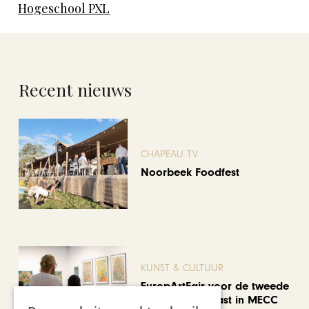
Hogeschool PXL
Recent nieuws
CHAPEAU TV
Noorbeek Foodfest
KUNST & CULTUUR
EuropArtFair voor de tweede
keer op rij te gast in MECC