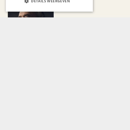
DETAILS WEERGEVEN
BLOG JO CORTENRAEDT
We verzuipen in de festivals,
feesten en braderieën
AUTOMOTIVE
Is ‘Made in China’ het
nieuwe kwaliteitslabel?