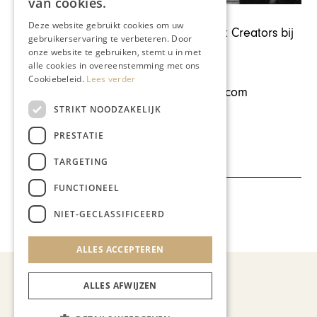
van cookies.
Deze website gebruikt cookies om uw
Meer informatie over Chapeau Content Creators bij
gebruikerservaring te verbeteren. Door
Xavier Cortenraedt,
onze website te gebruiken, stemt u in met
alle cookies in overeenstemming met ons
telefoon 043-3216226,
Cookiebeleid.
Lees verder
xavier.cortenraedt@chapeaumagazine.com
STRIKT NOODZAKELIJK
Deel dit artikel:
PRESTATIE
TARGETING
FUNCTIONEEL
Meer artikelen over:
NIET-GECLASSIFICEERD
Ondernemen & Economie
ALLES ACCEPTEREN
ALLES AFWIJZEN
Recent nieuws