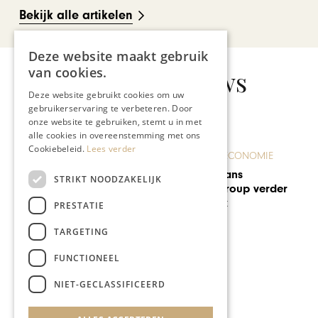
Bekijk alle artikelen
Deze website maakt gebruik
van cookies.
Gerelateerd nieuws
Deze website gebruikt cookies om uw
gebruikerservaring te verbeteren. Door
onze website te gebruiken, stemt u in met
alle cookies in overeenstemming met ons
Cookiebeleid.
Lees verder
ONDERNEMEN & ECONOMIE
Bedrijven Dolmans
STRIKT NOODZAKELIJK
Landscaping Group verder
onder een merk
PRESTATIE
TARGETING
FUNCTIONEEL
NIET-GECLASSIFICEERD