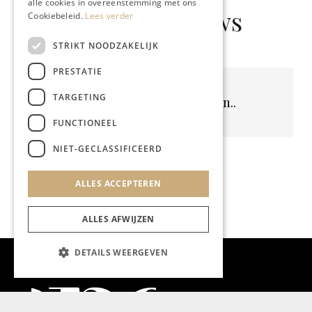
alle cookies in overeenstemming met ons
Gerelateerd nieuws
Cookiebeleid.
Lees verder
STRIKT NOODZAKELIJK
PRESTATIE
TARGETING
Geen resultaten gevonden..
FUNCTIONEEL
NIET-GECLASSIFICEERD
ALLES ACCEPTEREN
ALLES AFWIJZEN
DETAILS WEERGEVEN