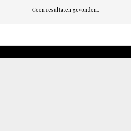
Geen resultaten gevonden..
chapeau
E-mailadres*
nieuwsbrief
Ik ga akkoo