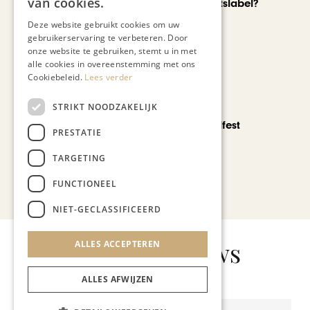
van cookies.
nieuwe kwaliteitslabel?
Deze website gebruikt cookies om uw
gebruikerservaring te verbeteren. Door
onze website te gebruiken, stemt u in met
alle cookies in overeenstemming met ons
Cookiebeleid.
Lees verder
STRIKT NOODZAKELIJK
CHAPEAU TV
Noorbeek Foodfest
PRESTATIE
TARGETING
FUNCTIONEEL
Bekijk alle artikelen
NIET-GECLASSIFICEERD
Gerelateerd nieuws
ALLES ACCEPTEREN
ALLES AFWIJZEN