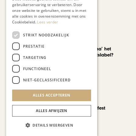
gebruikerservaring te verbeteren. Door
onze website te gebruiken, stemt u in met
alle cookies in overeenstemming met ons
Cookiebeleid.
Lees verder
STRIKT NOODZAKELIJK
AUTOMOTIVE
PRESTATIE
Is ‘Made in China’ het
nieuwe kwaliteitslabel?
TARGETING
FUNCTIONEEL
NIET-GECLASSIFICEERD
ALLES ACCEPTEREN
CHAPEAU TV
Noorbeek Foodfest
ALLES AFWIJZEN
DETAILS WEERGEVEN
Bekijk alle artikelen