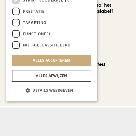
STRIKT NOODZAKELIJK
Is ‘Made in China’ het
nieuwe kwaliteitslabel?
PRESTATIE
TARGETING
FUNCTIONEEL
NIET-GECLASSIFICEERD
CHAPEAU TV
ALLES ACCEPTEREN
Noorbeek Foodfest
ALLES AFWIJZEN
DETAILS WEERGEVEN
Bekijk alle artikelen
Gerelateerd nieuws