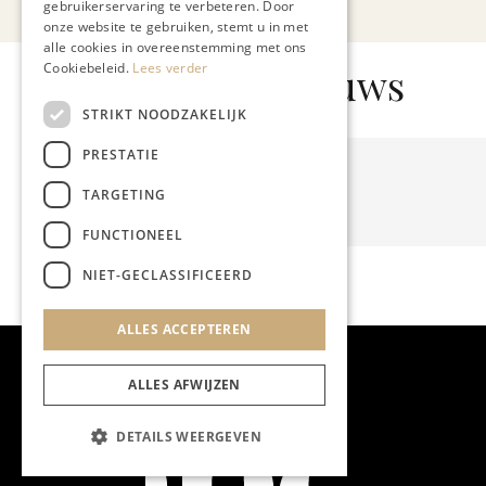
gebruikerservaring te verbeteren. Door
onze website te gebruiken, stemt u in met
alle cookies in overeenstemming met ons
Gerelateerd nieuws
Cookiebeleid.
Lees verder
STRIKT NOODZAKELIJK
PRESTATIE
TARGETING
FUNCTIONEEL
NIET-GECLASSIFICEERD
ALLES ACCEPTEREN
ALLES AFWIJZEN
DETAILS WEERGEVEN