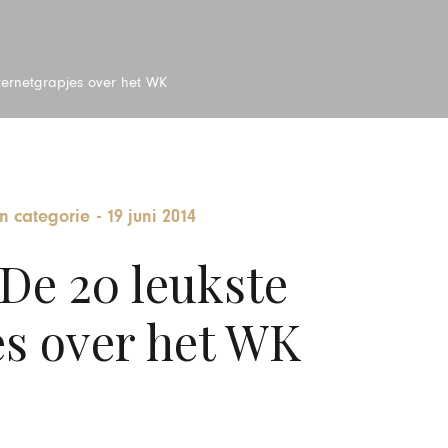
ternetgrapjes over het WK
n categorie
-
19 juni 2014
De 20 leukste
es over het WK