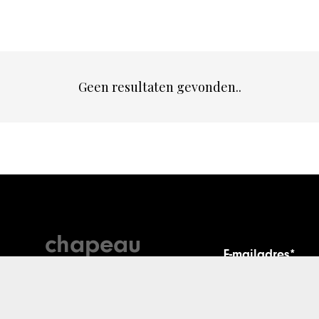
Geen resultaten gevonden..
chapeau
E-mailadres*
nieuwsbrief