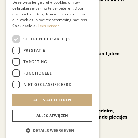
Deze website gebruikt cookies om uw
Maastricht
gebruikerservaring te verbeteren. Door
onze website te gebruiken, stemt u in met
alle cookies in overeenstemming met ons
Cookiebeleid.
Lees verder
STRIKT NOODZAKELIJK
KUNST & CULTUUR
PRESTATIE
Wereldse beelden tijdens
Cultura Nova
TARGETING
FUNCTIONEEL
NIET-GECLASSIFICEERD
ALLES ACCEPTEREN
REIZEN
Een week op Madeira,
ALLES AFWIJZEN
voorbij de bekende plaatjes
DETAILS WEERGEVEN