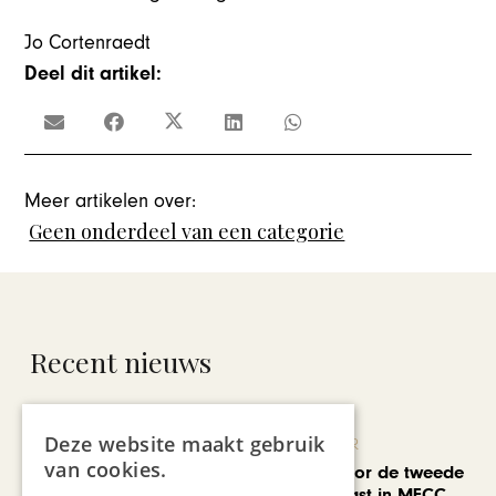
Jo Cortenraedt
Deel dit artikel:
Meer artikelen over:
Geen onderdeel van een categorie
Recent nieuws
Deze website maakt gebruik
KUNST & CULTUUR
van cookies.
EuropArtFair voor de tweede
keer op rij te gast in MECC