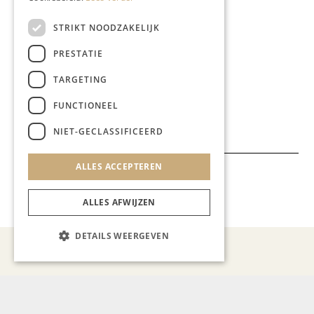
STRIKT NOODZAKELIJK
PRESTATIE
TARGETING
Deel dit artikel:
FUNCTIONEEL
NIET-GECLASSIFICEERD
ALLES ACCEPTEREN
Meer artikelen over:
Branded content
,
Gastronomie
ALLES AFWIJZEN
DETAILS WEERGEVEN
Recent nieuws