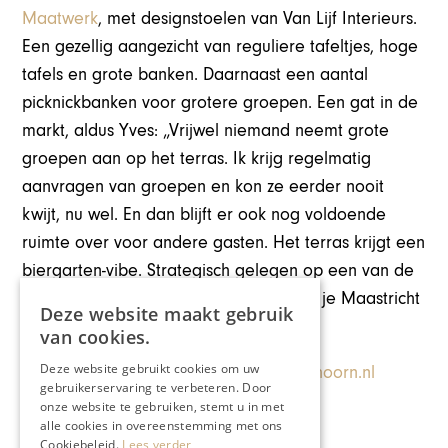
Maatwerk
, met designstoelen van Van Lijf Interieurs.
Een gezellig aangezicht van reguliere tafeltjes, hoge
tafels en grote banken. Daarnaast een aantal
picknickbanken voor grotere groepen. Een gat in de
markt, aldus Yves: „Vrijwel niemand neemt grote
groepen aan op het terras. Ik krijg regelmatig
aanvragen van groepen en kon ze eerder nooit
kwijt, nu wel. En dan blijft er ook nog voldoende
ruimte over voor andere gasten. Het terras krijgt een
biergarten-vibe. Strategisch gelegen op een van de
eerste plekken die je als toerist ziet als je Maastricht
Deze website maakt gebruik
met de trein bezoekt.”
van cookies.
Deze website gebruikt cookies om uw
Stationsstraat 47, Maastricht (NL) –
poshoorn.nl
gebruikerservaring te verbeteren. Door
onze website te gebruiken, stemt u in met
alle cookies in overeenstemming met ons
Cookiebeleid.
Lees verder