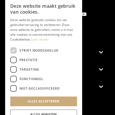
Deze website maakt gebruik
van cookies.
Deze website gebruikt cookies om uw
gebruikerservaring te verbeteren. Door
onze website te gebruiken, stemt u in met
Aanmelden nieuwsbrief
alle cookies in overeenstemming met ons
Cookiebeleid.
Lees verder
STRIKT NOODZAKELIJK
Magazine
PRESTATIE
Adverteren
TARGETING
FUNCTIONEEL
Algemeen
NIET-GECLASSIFICEERD
Algemene Voorwaarden
ALLES ACCEPTEREN
Privacyverklaring
Cookieverklaring
ALLES AFWIJZEN