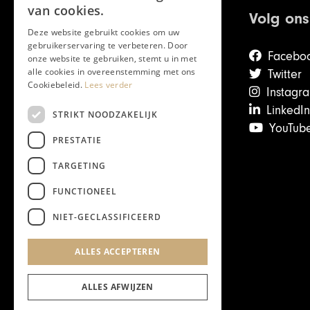
van cookies.
Volg ons
Deze website gebruikt cookies om uw
gebruikerservaring te verbeteren. Door
Facebo
onze website te gebruiken, stemt u in met
alle cookies in overeenstemming met ons
Twitter
Cookiebeleid.
Lees verder
Instagr
LinkedIn
STRIKT NOODZAKELIJK
YouTub
PRESTATIE
Over Chapeau
TARGETING
Mail de redactie
Contact
FUNCTIONEEL
Veelgestelde vragen
NIET-GECLASSIFICEERD
Vacatures & stages
ALLES ACCEPTEREN
ALLES AFWIJZEN