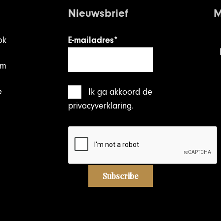
Nieuwsbrief
M
ok
E-mailadres*
am
e
Ik ga akkoord
de
privacyverklaring
.