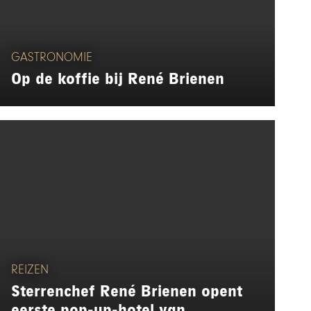
GASTRONOMIE
Op de koffie bij René Brienen
REIZEN
Sterrenchef René Brienen opent
eerste pop-up-hotel van