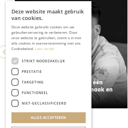
Deze website maakt gebruik
van cookies.
Deze website gebruikt cookies om uw
gebruikerservaring te verbeteren. Door
onze website te gebruiken, stemt u in met
alle cookies in overeenstemming met ons
Cookiebeleid.
Lees verder
STRIKT NOODZAKELIJK
PRESTATIE
GASTRONOMIE
Damianz stapt over naar één
TARGETING
menu: meer kwaliteit, smaak en
FUNCTIONEEL
duurzaamheid
NIET-GECLASSIFICEERD
ALLES ACCEPTEREN