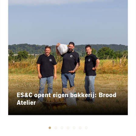
GASTRONOMIE
ES&C opent eigen bakkerij: Brood
Atelier