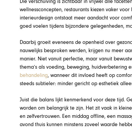
Die verschuiving is zichtbaar in vrijwel alle facette
wellnessconcepten, restaurants kiezen vaker voor 
interieurdesign ontstaat meer aandacht voor comfor
goed voelen tijdens bijzondere gelegenheden, maar
Daarbij groeit eveneens de openheid over gezon
nauwelijks besproken werden, krijgen nu meer a
manier. Niet vanuit perfectie, maar vanuit bewus
thema’s als voeding, beweging, huidverbetering 
behandeling
, wanneer dit invloed heeft op comfor
steeds subtieler: minder gericht op esthetiek allee
Juist die balans lijkt kenmerkend voor deze tijd. 
worden om belangrijk te zijn. Het zit vaak in klei
en zelfvertrouwen. Een middag offline, een mass
avond thuis kunnen minstens zoveel waarde hebbe