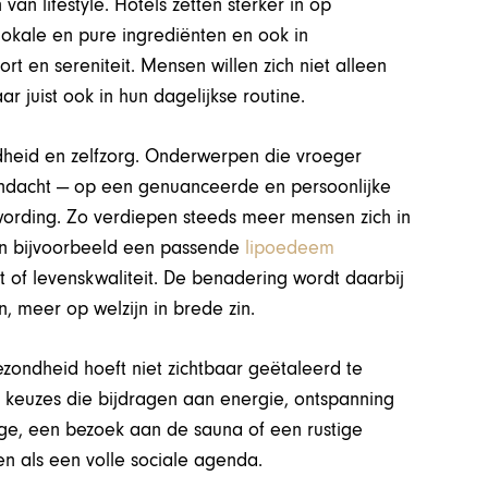
n van lifestyle. Hotels zetten sterker in op
lokale en pure ingrediënten en ook in
t en sereniteit. Mensen willen zich niet alleen
 juist ook in hun dagelijkse routine.
dheid en zelfzorg. Onderwerpen die vroeger
andacht — op een genuanceerde en persoonlijke
twording. Zo verdiepen steeds meer mensen zich in
en bijvoorbeeld een passende
lipoedeem
t of levenskwaliteit. De benadering wordt daarbij
n, meer op welzijn in brede zin.
Gezondheid hoeft niet zichtbaar geëtaleerd te
ne keuzes die bijdragen aan energie, ontspanning
age, een bezoek aan de sauna of een rustige
n als een volle sociale agenda.