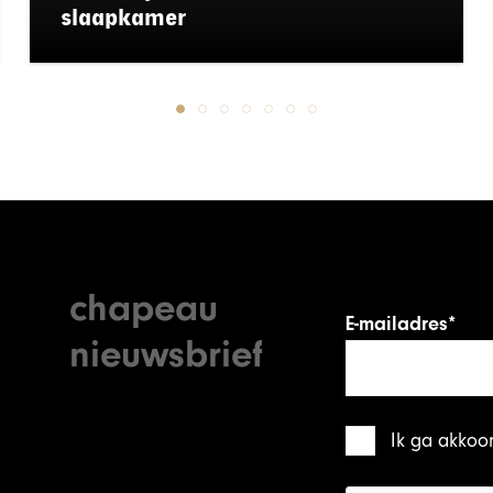
slaapkamer
chapeau
E-mailadres*
nieuwsbrief
Ik ga akkoo