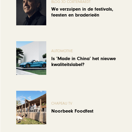
BLOG JO CORTENRAEDT
We verzuipen in de festivals,
feesten en braderieën
AUTOMOTIVE
Is ‘Made in China’ het nieuwe
kwaliteitslabel?
CHAPEAU TV
Noorbeek Foodfest