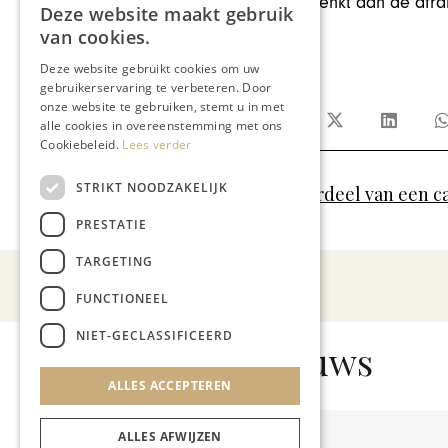
Hoe beleefd moet je zijn, als je denkt aan de af
Deze website maakt gebruik
wachten staat?
van cookies.
Deze website gebruikt cookies om uw
Jo Cortenraedt
gebruikerservaring te verbeteren. Door
onze website te gebruiken, stemt u in met
Deel dit artikel:
alle cookies in overeenstemming met ons
Cookiebeleid.
Lees verder
STRIKT NOODZAKELIJK
Geen onderdeel van een c
Meer artikelen over:
PRESTATIE
TARGETING
FUNCTIONEEL
NIET-GECLASSIFICEERD
Gerelateerd nieuws
ALLES ACCEPTEREN
ALLES AFWIJZEN