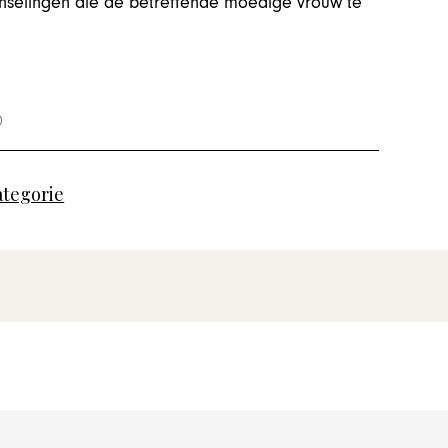
ranselingen die de betreffende moedige vrouw te
ategorie