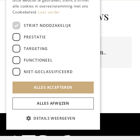
onze website te gebruiken, stemt u in met
alle cookies in overeenstemming met ons
Gerelateerd nieuws
Cookiebeleid.
Lees verder
STRIKT NOODZAKELIJK
PRESTATIE
TARGETING
Geen resultaten gevonden..
FUNCTIONEEL
NIET-GECLASSIFICEERD
ALLES ACCEPTEREN
ALLES AFWIJZEN
DETAILS WEERGEVEN