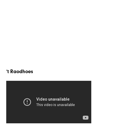
’t Raodhoes