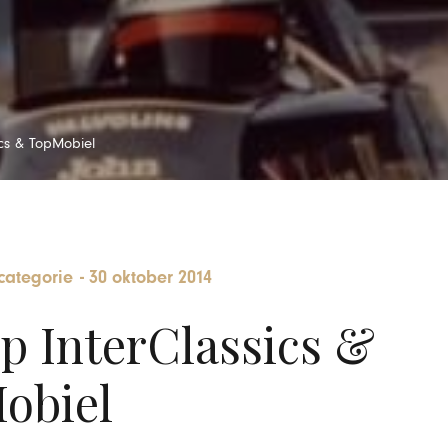
ics & TopMobiel
categorie
-
30 oktober 2014
p InterClassics &
obiel