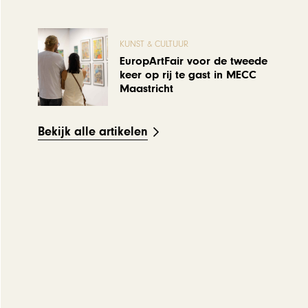
KUNST & CULTUUR
EuropArtFair voor de tweede
keer op rij te gast in MECC
Maastricht
Bekijk alle artikelen