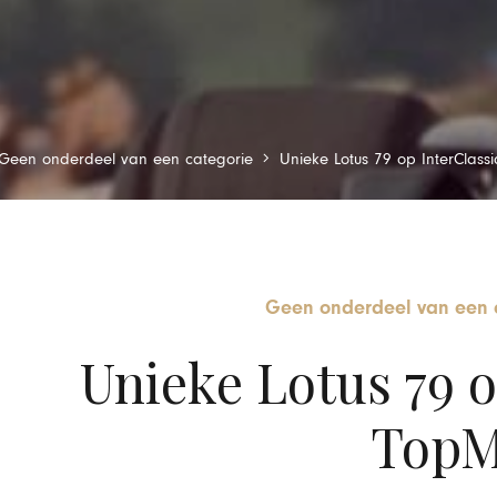
Geen onderdeel van een categorie
Unieke Lotus 79 op InterClass
Geen onderdeel van een 
Unieke Lotus 79 o
TopM