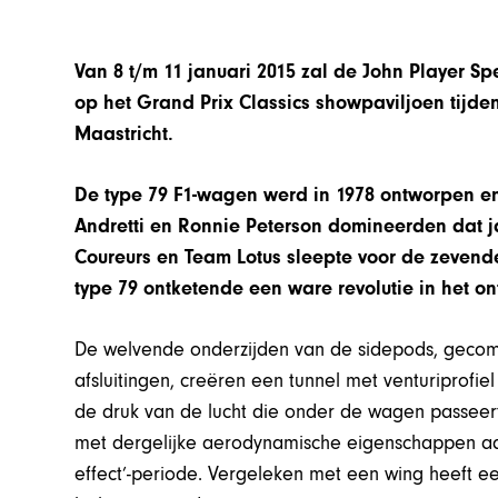
Van 8 t/m 11 januari 2015 zal de John Player Spe
op het Grand Prix Classics showpaviljoen tijde
Maastricht.
De type 79 F1-wagen werd in 1978 ontworpen e
Andretti en Ronnie Peterson domineerden dat ja
Coureurs en Team Lotus sleepte voor de zevende
type 79 ontketende een ware revolutie in het o
De welvende onderzijden van de sidepods, gecombi
afsluitingen, creëren een tunnel met venturiprofie
de druk van de lucht die onder de wagen passeer
met dergelijke aerodynamische eigenschappen aa
effect’-periode. Vergeleken met een wing heeft ee