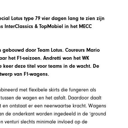
cial Lotus type 79 vier dagen lang te zien zijn
ns InterClassics & TopMobiel
in het MECC
n gebouwd door Team Lotus. Coureurs Mario
ar het F1-seizoen. Andretti won het WK
 keer deze titel voor teams in de wacht. De
ntwerp van F1-wagens.
neerd met flexibele skirts die fungeren als
l tussen de wagen en het asfalt. Daardoor daalt
t en ontstaat er een neerwaartse kracht. Wagens
n de onderkant worden ingedeeld in de ‘ground
n venturi slechts minimale invloed op de