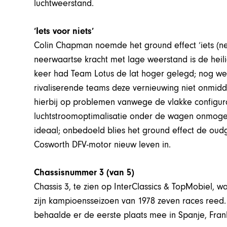
luchtweerstand.
‘Iets voor niets’
Colin Chapman noemde het ground effect ‘iets (nee
neerwaartse kracht met lage weerstand is de heili
keer had Team Lotus de lat hoger gelegd; nog wel
rivaliserende teams deze vernieuwing niet onmidde
hierbij op problemen vanwege de vlakke configurat
luchtstroomoptimalisatie onder de wagen onmogel
ideaal; onbedoeld blies het ground effect de ou
Cosworth DFV-motor nieuw leven in.
Chassisnummer 3 (van 5)
Chassis 3, te zien op InterClassics & TopMobiel, wa
zijn kampioensseizoen van 1978 zeven races reed. V
behaalde er de eerste plaats mee in Spanje, Frank