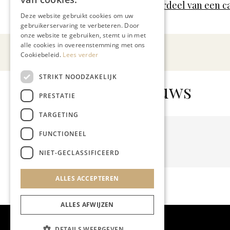
Geen onderdeel van een c
Meer artikelen over:
Deze website gebruikt cookies om uw
gebruikerservaring te verbeteren. Door
onze website te gebruiken, stemt u in met
alle cookies in overeenstemming met ons
Cookiebeleid.
Lees verder
STRIKT NOODZAKELIJK
Gerelateerd nieuws
PRESTATIE
TARGETING
FUNCTIONEEL
NIET-GECLASSIFICEERD
ALLES ACCEPTEREN
ALLES AFWIJZEN
DETAILS WEERGEVEN