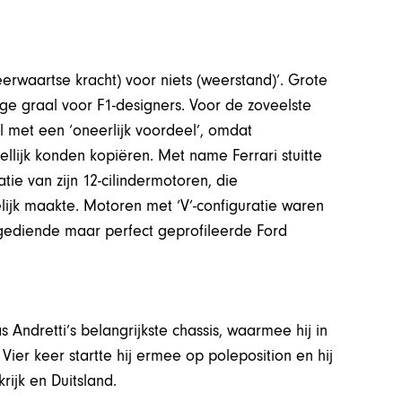
rwaartse kracht) voor niets (weerstand)’. Grote
ge graal voor F1-designers. Voor de zoveelste
 met een ‘oneerlijk voordeel’, omdat
llijk konden kopiëren. Met name Ferrari stuitte
ie van zijn 12-cilindermotoren, die
ijk maakte. Motoren met ‘V’-configuratie waren
dgediende maar perfect geprofileerde Ford
s Andretti’s belangrijkste chassis, waarmee hij in
ier keer startte hij ermee op poleposition en hij
rijk en Duitsland.