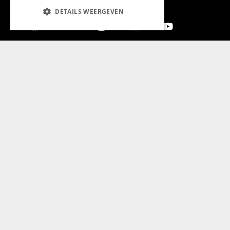
DETAILS WEERGEVEN
Aanmelden nieuwsbrief
Magazine
Adverteren
Algemeen
Algemene Voorwaarden
Privacyverklaring
Cookieverklaring