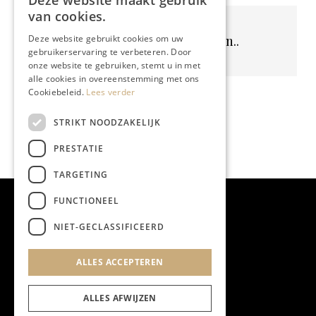
Deze website maakt gebruik
van cookies.
Geen resultaten gevonden..
Deze website gebruikt cookies om uw
gebruikerservaring te verbeteren. Door
onze website te gebruiken, stemt u in met
alle cookies in overeenstemming met ons
Cookiebeleid.
Lees verder
STRIKT NOODZAKELIJK
PRESTATIE
TARGETING
FUNCTIONEEL
NIET-GECLASSIFICEERD
ALLES ACCEPTEREN
ALLES AFWIJZEN