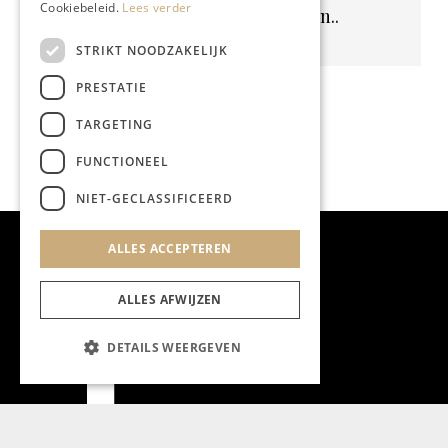
Cookiebeleid.
Lees verder
Geen resultaten gevonden..
STRIKT NOODZAKELIJK
PRESTATIE
TARGETING
FUNCTIONEEL
NIET-GECLASSIFICEERD
ALLES ACCEPTEREN
ALLES AFWIJZEN
DETAILS WEERGEVEN