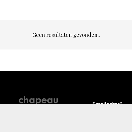
Geen resultaten gevonden..
chapeau
E-mailadres*
nieuwsbrief