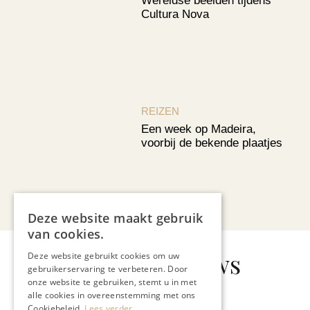
Wereldse beelden tijdens
Cultura Nova
REIZEN
Een week op Madeira,
voorbij de bekende plaatjes
Bekijk alle artikelen
Deze website maakt gebruik
van cookies.
Gerelateerd nieuws
Deze website gebruikt cookies om uw
gebruikerservaring te verbeteren. Door
onze website te gebruiken, stemt u in met
alle cookies in overeenstemming met ons
Cookiebeleid.
Lees verder