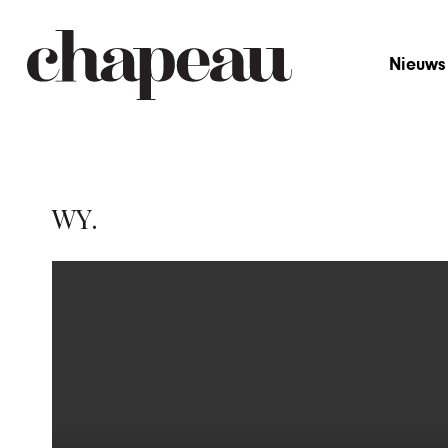
Nieuws
WY.