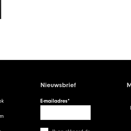
Nieuwsbrief
M
ok
E-mailadres*
am