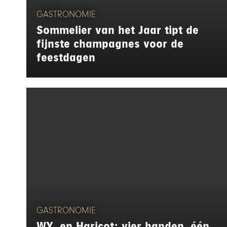
GASTRONOMIE
Sommelier van het Jaar tipt de
fijnste champagnes voor de
feestdagen
GASTRONOMIE
WY. en Haricot: vier handen, één