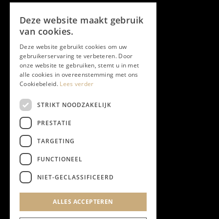
Volg ons
Deze website maakt gebruik
Facebook
van cookies.
Deze website gebruikt cookies om uw
Twitter
gebruikerservaring te verbeteren. Door
onze website te gebruiken, stemt u in met
Instagram
alle cookies in overeenstemming met ons
Cookiebeleid.
Lees verder
LinkedIn
STRIKT NOODZAKELIJK
PRESTATIE
YouTube
TARGETING
FUNCTIONEEL
NIEUWSBRIEF
NIET-GECLASSIFICEERD
Algemene Voorwaarden
ALLES ACCEPTEREN
Privacyverklaring