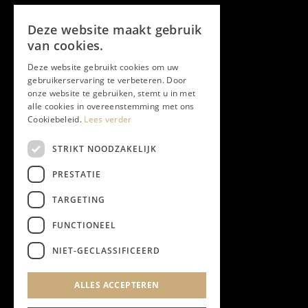
Volg ons
Deze website maakt gebruik
Facebook
van cookies.
Deze website gebruikt cookies om uw
Twitter
gebruikerservaring te verbeteren. Door
onze website te gebruiken, stemt u in met
Instagram
alle cookies in overeenstemming met ons
Cookiebeleid.
Lees verder
LinkedIn
STRIKT NOODZAKELIJK
PRESTATIE
YouTube
TARGETING
FUNCTIONEEL
NIEUWSBRIEF
NIET-GECLASSIFICEERD
Algemene Voorwaarden
ALLES ACCEPTEREN
Privacyverklaring