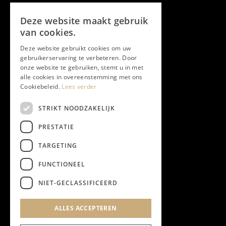
Volg ons
Deze website maakt gebruik
Facebook
van cookies.
Deze website gebruikt cookies om uw
Twitter
gebruikerservaring te verbeteren. Door
onze website te gebruiken, stemt u in met
Instagram
alle cookies in overeenstemming met ons
Cookiebeleid.
Lees verder
LinkedIn
STRIKT NOODZAKELIJK
PRESTATIE
YouTube
TARGETING
FUNCTIONEEL
NIEUWSBRIEF
NIET-GECLASSIFICEERD
Algemene Voorwaarden
ALLES ACCEPTEREN
Privacyverklaring